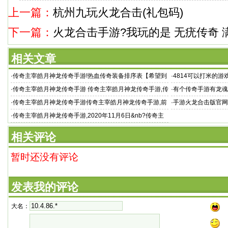
上一篇：
杭州九玩火龙合击(礼包码)
下一篇：
火龙合击手游?我玩的是 无疣传奇
相关文章
·
传奇主宰皓月神龙传奇手游!热血传奇装备排序表【希望到
·
4814可以打米的
目
榜2021 官方回收
·
传奇主宰皓月神龙传奇手游 传奇主宰皓月神龙传奇手游,传
·
有个传奇手游有龙魂
奇主
·
传奇主宰皓月神龙传奇手游传奇主宰皓月神龙传奇手游,前
·
手游火龙合击版官网
几天玩了个私服叫
·
传奇主宰皓月神龙传奇手游,2020年11月6日&nb?传奇主
宰皓月神龙传奇手游 sp
相关评论
暂时还没有评论
发表我的评论
大名：