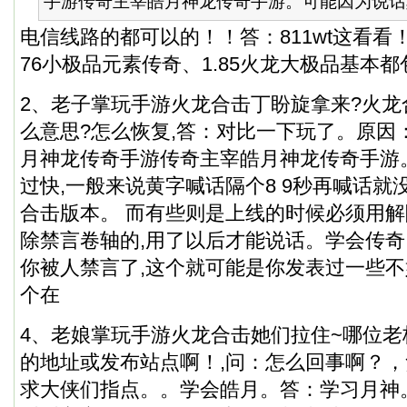
手游传奇主宰皓月神龙传奇手游。可能因为说话频率
电信线路的都可以的！！答：811wt这看看！像
76小极品元素传奇、1.85火龙大极品基本都
2、老子掌玩手游火龙合击丁盼旋拿来?火
么意思?怎么恢复,答：对比一下玩了。原因
月神龙传奇手游传奇主宰皓月神龙传奇手游
过快,一般来说黄字喊话隔个8 9秒再喊话就没
合击版本。 而有些则是上线的时候必须用解
除禁言卷轴的,用了以后才能说话。学会传奇
你被人禁言了,这个就可能是你发表过一些不
个在
4、老娘掌玩手游火龙合击她们拉住~哪位老板
的地址或发布站点啊！,问：怎么回事啊？，贪
求大侠们指点。。学会皓月。答：学习月神