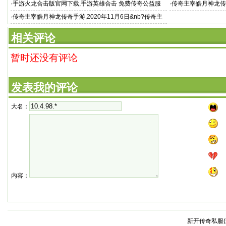
奇主
·
手游火龙合击版官网下载,手游英雄合击 免费传奇公益服
·
传奇主宰皓月神龙传
宰深渊地图都
·
传奇主宰皓月神龙传奇手游,2020年11月6日&nb?传奇主
宰皓月神龙传奇手游 sp
相关评论
暂时还没有评论
发表我的评论
大名：
内容：
新开传奇私服(