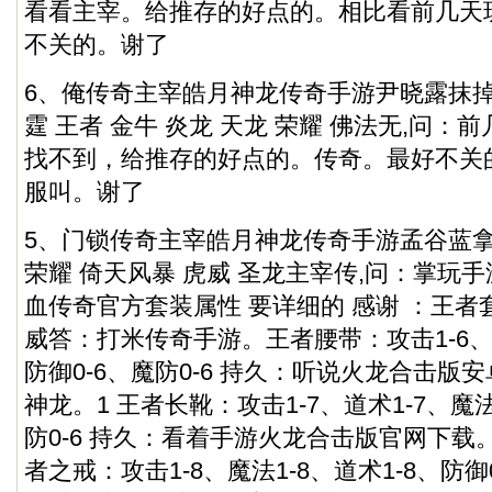
看看主宰。给推存的好点的。相比看前几天
不关的。谢了
6、俺传奇主宰皓月神龙传奇手游尹晓露抹掉
霆 王者 金牛 炎龙 天龙 荣耀 佛法无,问
找不到，给推存的好点的。传奇。最好不关
服叫。谢了
5、门锁传奇主宰皓月神龙传奇手游孟谷蓝拿
荣耀 倚天风暴 虎威 圣龙主宰传,问：掌玩
血传奇官方套装属性 要详细的 感谢 ：王者套
威答：打米传奇手游。王者腰带：攻击1-6、魔
防御0-6、魔防0-6 持久：听说火龙合击版
神龙。1 王者长靴：攻击1-7、道术1-7、魔法
防0-6 持久：看着手游火龙合击版官网下载。
者之戒：攻击1-8、魔法1-8、道术1-8、防御0