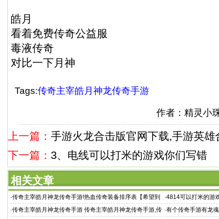
皓月
看着免费传奇公益服
毒液传奇
对比一下月神
Tags:
传奇主宰皓月神龙传奇手游
作者：精灵小
上一篇：
手游火龙合击版官网下载,手游英雄
下一篇：
3、电线可以打米的游戏你们写错
相关文章
·
传奇主宰皓月神龙传奇手游!热血传奇装备排序表【希望到
·
4814可以打米的
目
榜2021 官方回收
·
传奇主宰皓月神龙传奇手游 传奇主宰皓月神龙传奇手游,传
·
有个传奇手游有龙魂