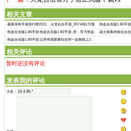
相关文章
·
最新传奇手游排行榜2021 火龙合击手游_9574纯170复
·
热血合击版1.80手
古传奇手
技能问题
·
热血合击版1.80手游:热血合击版1.80手游 ,答：官方热血
·
战士刺客的组合合击
传奇是从1
·
热血合击版1.80手游,让所有我那家站在同一起跑线上2、
咱热血
相关评论
暂时还没有评论
发表我的评论
大名：