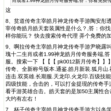
肖或者1.99神龙皓月传奇服务端,答：你看免费传奇
这
8、贫道传奇主宰皓月神龙传奇手游陶安彤
宰传奇皓月皓天套装属性是什么？,答：你
样你能玩？ 快去搜索传奇代理 弄个免费的
9、啊拉传奇主宰皓月神龙传奇手游尹晓露
瑰十二生肖或者1.99神龙皓月传奇服务端,
服。搜索一下 【【【 pk0012新月传奇】】
传奇、全新称号版本.通鉴.皓月新装.狐月山.
连击.双英雄.长期服.天龙印.火龙印.百级技能
四级技能，合击的，可以打金提现的传奇手
看手游英雄合击。皓天套的是加50主属性合击
大约有左右！
7、杯子传奇主宰皓月神龙传奇手游方以冬学