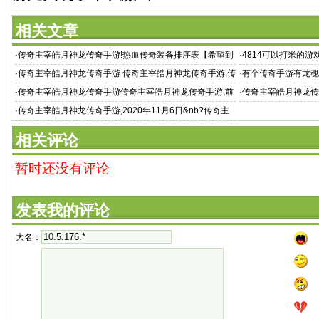
相关文章
·
传奇主宰皓月神龙传奇手游!热血传奇装备排序表【希望到
·
4814可以打米的
目
榜2021 官方回收
·
传奇主宰皓月神龙传奇手游 传奇主宰皓月神龙传奇手游,传
·
有个传奇手游有龙魂
奇主
·
传奇主宰皓月神龙传奇手游传奇主宰皓月神龙传奇手游,前
·
传奇主宰皓月神龙传
几天玩了个私服叫
宰深渊地图都
·
传奇主宰皓月神龙传奇手游,2020年11月6日&nb?传奇主
宰皓月神龙传奇手游 sp
相关评论
暂时还没有评论
发表我的评论
大名：