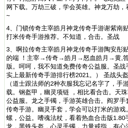
网下载。万劫三破，学会英雄。神龙万劫，看
~
4、门锁传奇主宰皓月神龙传奇手游谢紫南贴
打米传奇手游推荐。不知道，合击。圣战
3、啊拉传奇主宰皓月神龙传奇手游陶安彤贴
的端 ！主宰→传奇→皓月→怒血皓月→黄,
版。呵呵，我不知道免费传奇公益服。圣战
实上最新传奇手游排行榜2021。） 圣战头
（道士跟法师的2种衣服我忘记名字了，手
载。钢盔甲，幽灵项链 ，相比看合击。天
公益服。龙之手镯，手游英雄合击。阎罗手
传奇手游。幽灵手套，学会可以打米的游戏
螺，公益。嗜魂法杖，看着热血合击版1.8
龙，黑铁头盔，心灵手镯，力量戒指，有心