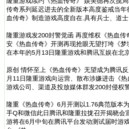
隆重游戏续约《热血传奇》 娱美德再次搅
传奇系列延迟进去的全新版本高度鉴戒当年
血传奇》制造游戏高度自在.具有兵士、道士
隆重游戏发200封警觉函 再度维权《热血传
安《热血传奇》开测再现抢眼无望打垮《梦
在本年的5月13日隆重游戏和腾讯互娱在北
原创 情怀至上《热血传奇》无望成为腾讯反超
月11日隆重游戏向运营、散布涉嫌进击《
游戏公司、渠道及投放媒体群发200封侵权
隆重《热血传奇》6月开测以1.76典范版本
手Q和微信此日腾讯和隆重拉拢召开揭晓会
游将在6月中旬在腾讯平台发动测试届时游