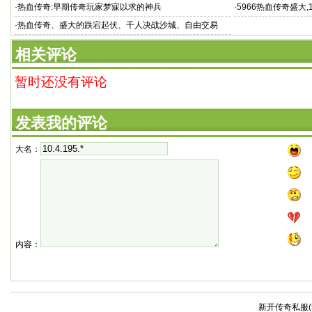
作室研发、腾讯代
正式推出《热血传
·
热血传奇:早期传奇玩家梦寐以求的神兵
·
5966热血传奇盛大
热血心法传奇,100仿
·
热血传奇、盛大的跌宕起伏、千人决战沙城、自由交易
相关评论
暂时还没有评论
发表我的评论
大名：
内容：
新开传奇私服(