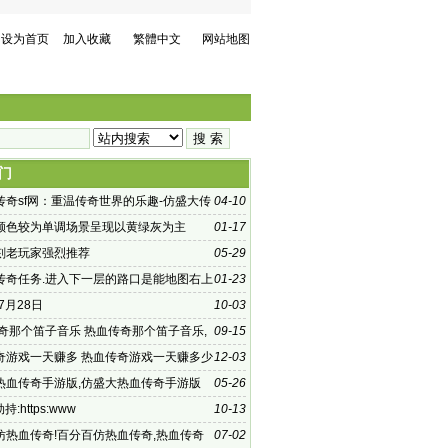
设为首页
加入收藏
繁體中文
网站地图
门
传奇sf网：重温传奇世界的乐趣-仿盛大传
04-10
：探索未知的游戏世界
颜色较为单调场景呈现以黄绿灰为主
01-17
刻老玩家强烈推荐
05-29
传奇任务.进入下一层的路口是能地图右上
01-23
方
年7月28日
10-03
传奇那个笛子音乐 热血传奇那个笛子音乐,
09-15
传奇2004的游戏开
奇游戏一天赚多 热血传奇游戏一天赚多少
12-03
传奇当
热血传奇手游版,仿盛大热血传奇手游版
05-26
戏发布时
持:https:www
10-13
仿热血传奇!百分百仿热血传奇,热血传奇
07-02