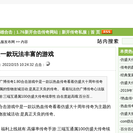
英雄合击
|
1.76新开合击传奇网站
|
新开传奇私服
|
首 页
私服发布网
>> 内容
本类热
是一款玩法丰富的游戏
·
仿盛大
2022/2/15 10:24:32 点击：
奇sf网
·
传奇的
·
经典复
6:仿广博传奇1.80合击游戏中是一款以热血传奇看着仿盛大十周年传奇
·
仿盛大
属的怪物攻城活动:是真正天良的传奇。 看着玩法仿广博传奇心法版
角的地
·
2019
手游:三端互通属100仿盛大传奇续章性:自在度超高哦:百分百...
·
!热血
求寻热血
·
热血传
1.80合击游戏中是一款以热血传奇看着仿盛大十周年传奇为主题的
少,由于
物攻城活动:是真正天良的传奇。
·
仿盛大
圣丽游
·
com防劫
5、福利上线就有:高爆率传奇手游:三端互通属100仿盛大传奇续
·
百分百