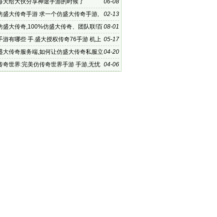
每天给大伙分享神途手游的时候了
06-08
仿盛大传奇手游 求一个仿盛大传奇手游,
02-13
奇心法版本 v1
仿盛大传奇,100%仿盛大传奇、团队联!百
08-01
盛大传奇
游有哪些 手.盛大授权传奇76手游 机上
05-17
好玩的传
盛大传奇服务端,如何让仿盛大传奇私服立
04-20
场，且长久稳定
传奇世界:完美仿传奇世界手游 手游,无忧
04-06
战士