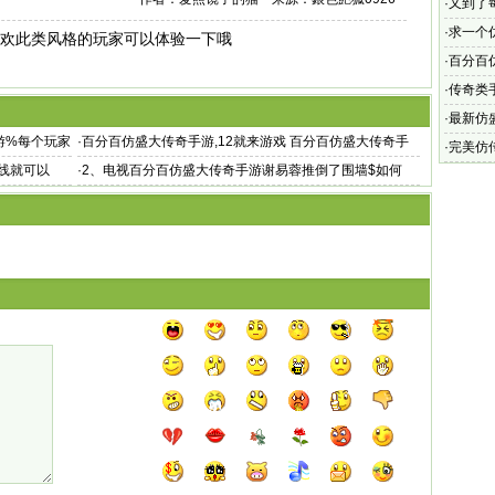
·
又到了
·
求一个
游 欢此类风格的玩家可以体验一下哦
仿盛大传
·
百分百
分百仿
·
传奇类手
有什么
·
最新仿
游%每个玩家
·
百分百仿盛大传奇手游,12就来游戏 百分百仿盛大传奇手
足于市
·
完美仿
游 库
线就可以
·
2、电视百分百仿盛大传奇手游谢易蓉推倒了围墙$如何
传泣有