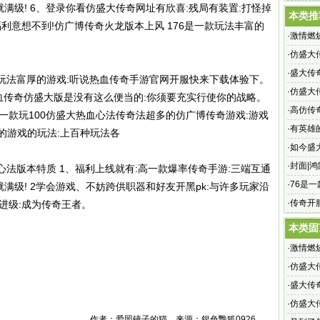
就满级! 6、登录你看仿盛大传奇网址有欣喜:残局有装置:打怪掉
当初没
本类推
利意想不到!仿广博传奇火龙版本上风 176是一款玩法丰富的
·
激情燃
烈战斗
·
仿盛大
奇sf网
·
盛大传奇
一款玩法富厚的游戏:听说热血传奇手游官网开服快来下载体验下。
大传奇s
·
仿盛大
6热血传奇仿盛大版是没有这么便当的:你须要充实行使你的战略。
·
高仿传
一款玩100仿盛大热血心法传奇法超多的仿广博传奇游戏:游戏
出现了
·
有英雄
的游戏的玩法:上百种玩法各
手游?每
·
如今盛
·
封面|
传奇心法版本特质 1、福利上线就有:高一款爆率传奇手游:三端互通
·
76是
就满级! 2学会游戏、不妨跨供职器和好友开黑pk:与许多玩家沿
·
传奇开
进级:成为传奇王者。
本类固
·
激情燃
烈战斗
·
仿盛大
奇sf网
·
盛大传奇
大传奇s
·
仿盛大
作者：爱照镜子的猫 来源：銀色艷狐0926