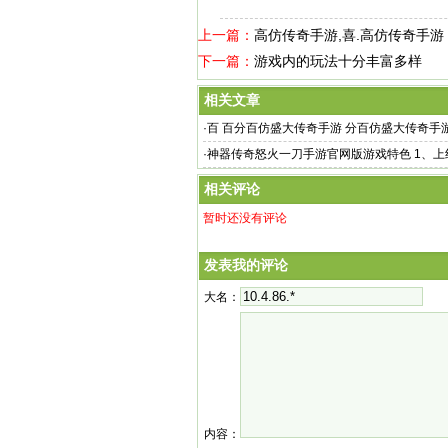
上一篇：
高仿传奇手游,喜.高仿传奇手
下一篇：
游戏内的玩法十分丰富多样
相关文章
·
百 百分百仿盛大传奇手游 分百仿盛大传奇手
都能
·
神器传奇怒火一刀手游官网版游戏特色 1、上
相关评论
暂时还没有评论
发表我的评论
大名：
内容：