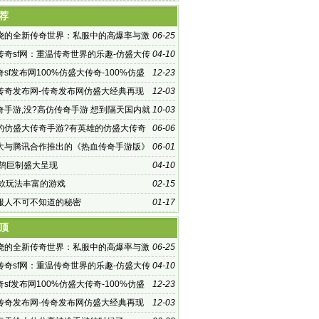
有稳如泰
荐
烧的全新传奇世界：私服中的高爆率与激
06-25
传奇sf网：重温传奇世界的乐趣-仿盛大传
04-10
：探索未知的游戏世界
sf发布网100%仿盛大传奇-100%仿盛
12-23
f发布网，重温经典传奇
传奇发布网-传奇发布网仿盛大经典再现
12-03
奇手游,没?高仿传奇手游 想到隔天国内就
10-03
一款名为
的仿盛大传奇手游?有英雄的仿盛大传奇
06-06
6个上网的人里就有
大与腾讯合作推出的《热血传奇手游版》
06-01
鸿鹄巨制盛大呈现
04-10
一款玩法丰富的游戏
02-15
服人不可不知道的秘密
01-17
顶
烧的全新传奇世界：私服中的高爆率与激
06-25
传奇sf网：重温传奇世界的乐趣-仿盛大传
04-10
：探索未知的游戏世界
sf发布网100%仿盛大传奇-100%仿盛
12-23
f发布网，重温经典传奇
传奇发布网-传奇发布网仿盛大经典再现
12-03