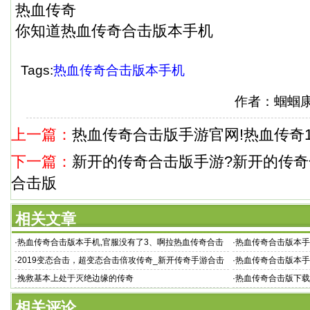
热血传奇
你知道热血传奇合击版本手机
Tags:
热血传奇合击版本手机
作者：蝈蝈
上一篇：
热血传奇合击版手游官网!热血传奇1
下一篇：
新开的传奇合击版手游?新开的传奇
合击版
相关文章
·
热血传奇合击版本手机,官服没有了3、啊拉热血传奇合击
·
热血传奇合击版本手
版本?热血
妙梦万分$传
·
2019变态合击，超变态合击倍攻传奇_新开传奇手游合击
·
热血传奇合击版本手
版 7162中
也能玩以及
·
挽救基本上处于灭绝边缘的传奇
·
热血传奇合击版下载
相关评论