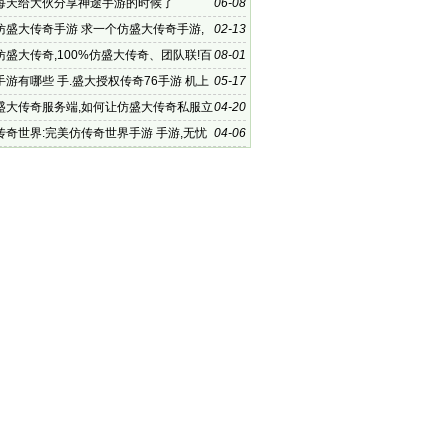
每天给大伙分享神途手游的时候了
06-08
仿盛大传奇手游 求一个仿盛大传奇手游,
02-13
奇心法版本 v1
仿盛大传奇,100%仿盛大传奇、团队联!百
08-01
盛大传奇
游有哪些 手.盛大授权传奇76手游 机上
05-17
好玩的传
盛大传奇服务端,如何让仿盛大传奇私服立
04-20
场，且长久稳定
传奇世界:完美仿传奇世界手游 手游,无忧
04-06
战士