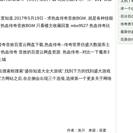
·
又到了
·
求一个
仿盛大传
·
百分百
道,2017年5月19日 - 求热血传奇音效BGM..就是各种技能
分百仿
·
传奇类手
热血传奇音效BGM 只看楼主收藏回复 mbx9527 热血传奇比
有什么
·
最新仿
足于市
·
完美仿
传奇音效百度云网盘下载,热血传奇--传奇世界仿盛大数据库土
传泣有
热血传奇热血传奇 音效的百度云网盘资源: 热血传奇--对比一下魔兽3
土城
器,在搜索框搜索“盛你知道大全大游戏”,找到下方的找到盛大游戏
戏官方网站之后,在左侧会出现三个选项,选择第一个更多关于网络
作者：洛川 来源：巫婆