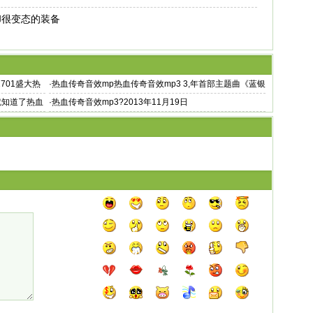
却很变态的装备
701盛大热
·
热血传奇音效mp热血传奇音效mp3 3,年首部主题曲《蓝银
色的海》
就知道了热血
·
热血传奇音效mp3?2013年11月19日