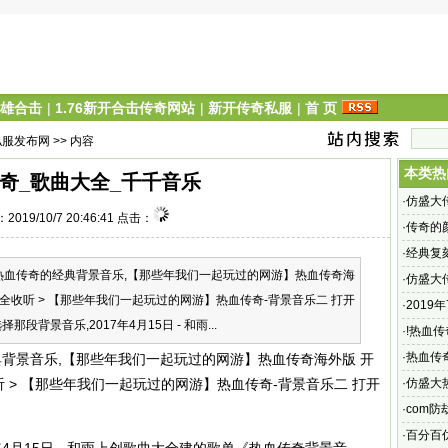
英雄合击
|
1.76新开合击传奇网站
|
新开传奇私服
|
首 页
私服发布网
>> 内容
本类热
奇_歌曲大全_千千音乐
·
仿盛大
2019/10/7 20:46:41 点击：
奇sf网
·
传奇的
·
经典复
血传奇的经典背景音乐,【那些年我们一起玩过的网游】热血传奇海
·
仿盛大
大全收听 > 【那些年我们一起玩过的网游】热血传奇-背景音乐二 打开
角的地
·
2019
段背景音乐,2017年4月15日 - 和雨...
·
!热血
求寻热血
·
热血传
景音乐,【那些年我们一起玩过的网游】热血传奇海外版 开
少,由于
听 > 【那些年我们一起玩过的网游】热血传奇-背景音乐二 打开
·
仿盛大
圣丽游
·
com防劫
·
百分百