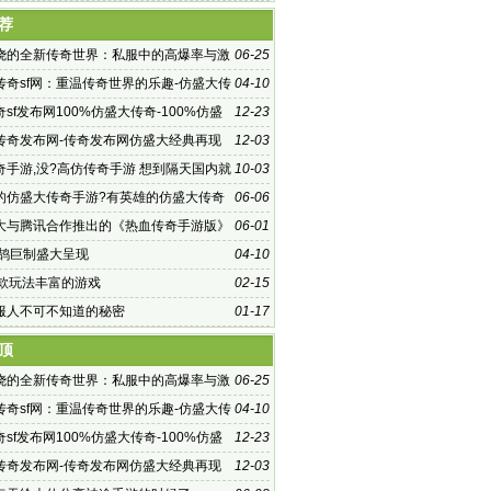
有稳如泰
荐
烧的全新传奇世界：私服中的高爆率与激
06-25
传奇sf网：重温传奇世界的乐趣-仿盛大传
04-10
：探索未知的游戏世界
sf发布网100%仿盛大传奇-100%仿盛
12-23
f发布网，重温经典传奇
传奇发布网-传奇发布网仿盛大经典再现
12-03
奇手游,没?高仿传奇手游 想到隔天国内就
10-03
一款名为
的仿盛大传奇手游?有英雄的仿盛大传奇
06-06
6个上网的人里就有
大与腾讯合作推出的《热血传奇手游版》
06-01
鸿鹄巨制盛大呈现
04-10
一款玩法丰富的游戏
02-15
服人不可不知道的秘密
01-17
顶
烧的全新传奇世界：私服中的高爆率与激
06-25
传奇sf网：重温传奇世界的乐趣-仿盛大传
04-10
：探索未知的游戏世界
sf发布网100%仿盛大传奇-100%仿盛
12-23
f发布网，重温经典传奇
传奇发布网-传奇发布网仿盛大经典再现
12-03