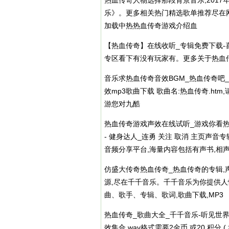
热血传奇人物选择那段背景音乐,2017
乐》。更多相关热门精选歌单推荐尽在网易
加载中热热血传奇游戏介绍血
【热血传奇】在线收听_专辑免费下载-
专区看下有没有玩家有。更多关于热血传
音乐求热血传奇音效BGM_热血传奇吧_
效mp3歌曲下载 歌曲名:热血传奇.ht
游您对九酷
热血传奇游戏声效在线试听_游戏你看热血
- 健身达人_连勇 关注 取消 主页声
音频分享平台,海量内容包括有声书,相声
仿盛大传奇热血传奇_热血传奇的专辑,声
源,尽在千千音乐。千千音乐为你提供人
曲、歌手、专辑、歌词,歌曲下载,MP3
热血传奇_歌曲大全_千千音乐-听见世界,
效集合,wav格式需要2金币 或20 积分