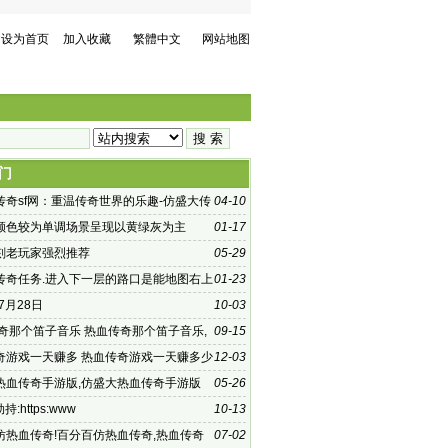
设为首页
加入收藏
繁體中文
网站地图
门
传奇sf网：重温传奇世界的乐趣-仿盛大传
04-10
：探索未知的游戏世界
颜色较为单调场景呈现以黄绿灰为主
01-17
刻老玩家强烈推荐
05-29
传奇任务.进入下一层的路口是能地图右上
01-23
方
年7月28日
10-03
传奇那个笛子音乐 热血传奇那个笛子音乐,
09-15
传奇2004的游戏开
奇游戏一天赚多 热血传奇游戏一天赚多少
12-03
传奇当
热血传奇手游版,仿盛大热血传奇手游版
05-26
戏发布时
持:https:www
10-13
仿热血传奇!百分百仿热血传奇,热血传奇
07-02