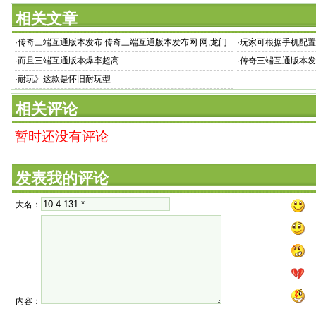
相关文章
·
传奇三端互通版本发布 传奇三端互通版本发布网 网,龙门
·
玩家可根据手机配置
神
·
而且三端互通版本爆率超高
·
传奇三端互通版本发
小伙伴们带
·
耐玩》这款是怀旧耐玩型
相关评论
暂时还没有评论
发表我的评论
大名：
内容：