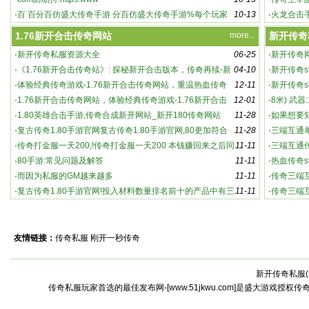
·
百 百分百仿盛大传奇手游 分百仿盛大传奇手游%每个玩家
10-13
奇主
·
火龙合击
都能
游 都
1.76新开合击传奇网站
more...
新开传奇
·
新开传奇私服资源大全
06-25
·
新开传奇
·
《1.76新开合击传奇站》: 探秘新开合击版本，传奇再续-新
04-10
·
新开传奇s
英雄合击传奇：新开版本，强势来袭！
开合击传奇站：游戏特色与玩法深度解析
·
体验经典传奇游戏-1.76新开合击传奇网站，重温热血传奇
12-11
家必知的
·
新开传奇s
·
1.76新开合击传奇网站，体验经典传奇游戏-1.76新开合击
12-01
奇sf
·
8米) 武器
传奇网站，重温热血传奇
·
1.80英雄合击手游,传奇合成新开网站_新开180传奇网站
11-28
·
如果想要
·
复古传奇1.80手游官网复古传奇1.80手游官网,80更加符合
11-28
·
三端互通
老版
·
传奇打金服一天200,!传奇打金服一天200 本钱赚回来之后同
11-11
传
·
三端互通
时还能赚点
·
80手游:常见问题及解答
11-11
袭
·
热血传奇s
·
而因为私服的GM越来越多
11-11
传奇s
·
传奇三端
·
复古传奇1.80手游官网!投入材料数量排名前十的产品中有三
11-11
·
传奇三端
个
怀念传3
友情链接：
传奇私服
刚开一秒传奇
新开传奇私服(
激情燃烧的全新传奇世界：私服中的高爆率与
传奇私服玩家首选的最佳发布网-[www.51jkwu.com]是盛大游戏授权
激烈战斗