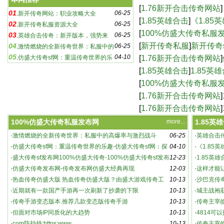
奇sf：游戏玩家必知的
[
1.76新开合击传奇网站
]
01
06-25
.
新开传奇网站：职业攻略大全
合击版本，传奇再续-
[
1.85英雄合击
]
《1.8
02
06-25
.
新开传奇私服资源大全
新篇章-《1.85英雄
[
100%仿盛大传奇私服
03
06-25
.
英雄合击传奇：新开版本，强势来
传奇-100%仿盛大传奇
[
新开传奇私服
]
新开传奇
04
06-25
袭！
.
激情燃烧的全新传奇世界：私服中的
05
04-10
sf下载,新开传奇sf
[
1.76新开合击传奇网站
]
高爆率与激烈战斗
.
仿盛大传奇sf网：重温传奇世界的乐
趣-仿盛大传奇sf网：探索未知的游戏世界
网站，重温热血传奇
[
1.85英雄合击
]
1.85英
[
100%仿盛大传奇私服
仿盛大经典再现
[
1.76新开合击传奇网站
]
奇游戏-1.76新开合击
[
1.76新开合击传奇网站
]
_新开180传奇网站
100%仿盛大传奇私服发布网
more...
1.85英
·
激情燃烧的全新传奇世界：私服中的高爆率与激烈战斗
06-25
·
英雄合击
新开传奇私服资源大全
·
仿盛大传奇sf网：重温传奇世界的乐趣-仿盛大传奇sf网：探
04-10
·
《1.85
索未知的游戏世界
·
盛大传奇sf发布网100%仿盛大传奇-100%仿盛大传奇sf发布
12-23
5英雄合击
·
1.85英
网，重温经典传奇
·
仿盛大传奇发布网-传奇发布网仿盛大经典再现
12-03
·
这样才能
·
热血传奇仿盛大版 热血传奇仿盛大版？由盛大游戏传奇工
10-13
·
沙巴克传
作室研发、腾讯代
·
近期就有一款国产手游再一次刷新了抄袭的下限
10-13
·
城主战袍
·
传奇手游变态版本.推荐几款变态版传奇手游
10-13
动详解
·
传奇主宰
·
但面对市场IP同质化的大趋势
10-13
·
4814可
·
com防劫持:https:www
10-13
021 官方
·
传奇主宰