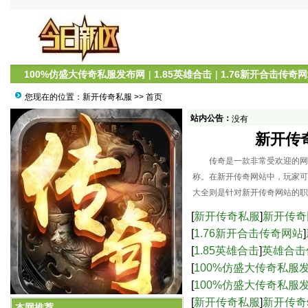
100%仿盛大传奇私服发布网
|
1.85英雄合击
|
1.76新开合击传奇
您现在的位置：
新开传奇私服
>> 首页
站内公告：
没有
新开传
传奇是一款非常受欢迎的网络
称。在新开传奇网站中，玩家可
大全则是针对新开传奇网站的职
[
新开传奇私服
]
新开传奇
[
1.76新开合击传奇网站
]
[
1.85英雄合击
]
英雄合击
[
100%仿盛大传奇私服
服中的高爆率与激烈战
[
100%仿盛大传奇私服
新开传奇网站：职业攻略大全
界的乐趣-仿盛大传奇s
[
新开传奇私服
]
新开传奇
本网推荐